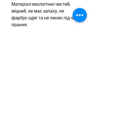
Матеріал екологічно чистий,
міцний, не має запаху, не
фарбує одяг та не линяє під час
прання.
Догляд: сумку можна прати.
Максимальне навантаження: 10
кг.
Призначення: еко-сумка для
покупок.
Екосумки під замовлення
Контакти
Готові екосумки