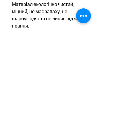
Матеріал екологічно чистий,
міцний, не має запаху, не
фарбує одяг та не линяє під час
прання.
Догляд: сумку можна прати.
Максимальне навантаження: 10
кг.
Призначення: еко-сумка для
покупок.
Екосумки під замовлення
Контакти
Готові екосумки